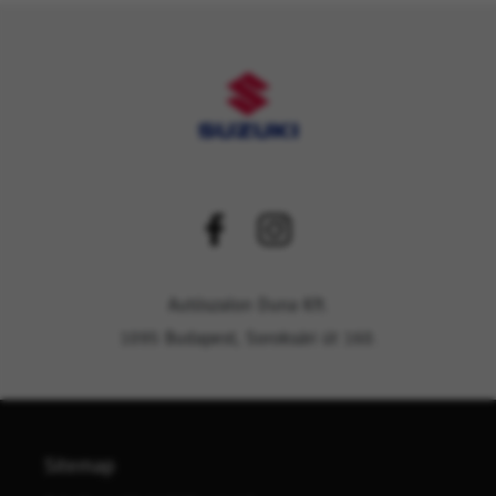
Autószalon Duna Kft.
1095 Budapest, Soroksári út 160.
Sitemap