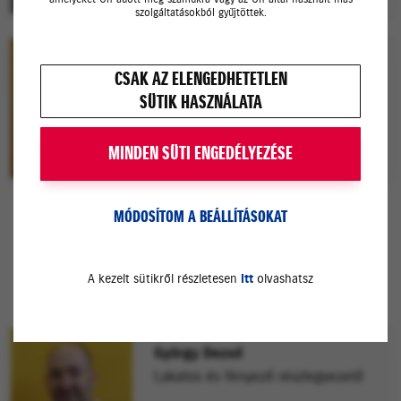
szolgáltatásokból gyűjtöttek.
Farkas Krisztina
CSAK AZ ELENGEDHETETLEN
Szerviz tanácsadó
SÜTIK HASZNÁLATA
+3613471000
suzukiduna@suzukiduna.hu
MINDEN SÜTI ENGEDÉLYEZÉSE
MÓDOSÍTOM A BEÁLLÍTÁSOKAT
KAROSSZÉRIA MUNKAFELVÉTEL
A kezelt sütikről részletesen
itt
olvashatsz
György Dezső
Lakatos és fényező részlegvezető