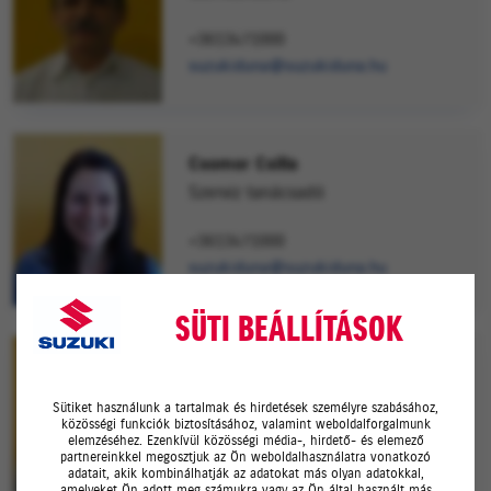
+3613471000
suzukiduna@suzukiduna.hu
Csomor Csilla
Szerviz tanácsadó
+3613471000
suzukiduna@suzukiduna.hu
SÜTI BEÁLLÍTÁSOK
Gondos József
Szerviz tanácsadó
Sütiket használunk a tartalmak és hirdetések személyre szabásához,
közösségi funkciók biztosításához, valamint weboldalforgalmunk
elemzéséhez. Ezenkívül közösségi média-, hirdető- és elemező
+3613471000
partnereinkkel megosztjuk az Ön weboldalhasználatra vonatkozó
suzukiduna@suzukiduna.hu
adatait, akik kombinálhatják az adatokat más olyan adatokkal,
amelyeket Ön adott meg számukra vagy az Ön által használt más