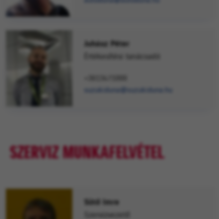
autoduna@autoduna.hu
Juhász Péter
Értékesítési tanácsadó
+3613471000
suzukiduna@suzukiduna.hu
SZERVIZ MUNKAFELVÉTEL
Sütő Imre
Szervizvezető