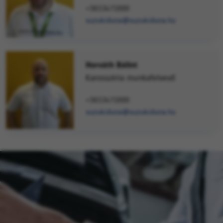
+3613471000
suzukiduna@suzukiduna.hu
Horváth Bálint
Karosszéria munkafelvevő
+3613471000
suzukiduna@suzukiduna.hu