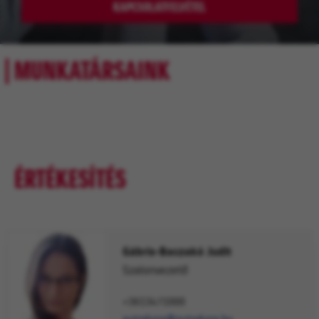
KAPCSOLATFELVÉTEL
MUNKATÁRSAINK
ÉRTÉKESÍTÉS
Gábris-Baczakó Judit
Szalonvezető
+3613471000