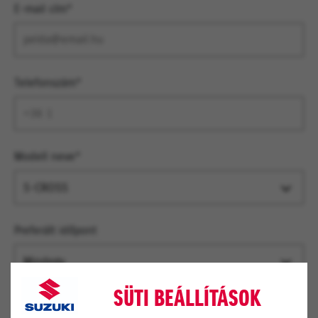
E-mail cím*
Telefonszám*
Modell neve*
S-CROSS
Preferált időpont
Mindegy
SÜTI BEÁLLÍTÁSOK
Kapcsolatfelvétel módja?*