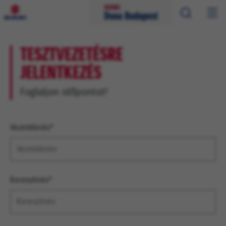
TESZTVEZETÉSRE
JELENTKEZÉS
Foglaljon időpontot!
Vezetéknév*
Keresztnév*