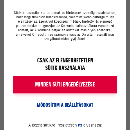
Telefonhívás
Sütiket használunk a tartalmak és hirdetések személyre szabásához,
közösségi funkciók biztosításához, valamint weboldalforgalmunk
SMS
elemzéséhez. Ezenkívül közösségi média-, hirdető- és elemező
partnereinkkel megosztjuk az Ön weboldalhasználatra vonatkozó
adatait, akik kombinálhatják az adatokat más olyan adatokkal,
E-mail
amelyeket Ön adott meg számukra vagy az Ön által használt más
szolgáltatásokból gyűjtöttek.
Megjegyzés
CSAK AZ ELENGEDHETETLEN
SÜTIK HASZNÁLATA
MINDEN SÜTI ENGEDÉLYEZÉSE
MÓDOSÍTOM A BEÁLLÍTÁSOKAT
Az
adatkezelési tájékoztatót
elolvastam és annak
tartalmát elfogadom.
A kezelt sütikről részletesen
itt
olvashatsz