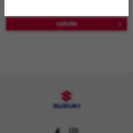
A *-al jelölt mezők kitöltése kötelező!
ELKÜLDÖM